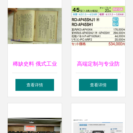
天价回报，见证拍
卖业务背后的风险
与骗局
稀缺史料 俄式工业
高端定制与专业防
治理模式考察——
护 新品下吊式空凋
查看详情
查看详情
《莫斯科一个工厂
利器——日立
的行政管理与党群
RCU-AP56SH挂墙