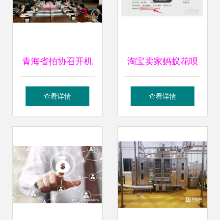
工作》成泽著 华北
皇者的极致演绎
人民出版社 拍品鉴
（精准优化“相关品
青海省拍协召开机
淘宝卖家蚂蚁花呗
赏
类术语与空间流向
动车拍卖市场现状
开通条件解析及拍
指标重组”）
查看详情
查看详情
及发展趋势宣讲座
卖业务的应用
谈会 助力行业转型
升级