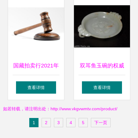
拍卖业务潜力
国藏拍卖行2021年
双耳鱼玉碗的权威
春拍即将启幕 聚焦
鉴定与市场动态 拍
查看详情
查看详情
珍品，引领拍卖业
卖业务全解析
如若转载，请注明出处：http://www.vkgvwmtv.com/product/
务新浪潮
1
2
3
4
5
下一页