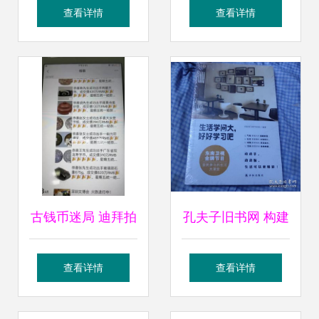
拍卖资质与业务运
斯拉落户，不值得
查看详情
查看详情
营全指南
玩命的吹捧
古钱币迷局 迪拜拍
孔夫子旧书网 构建
卖的3秒教训——
拍卖图录专卖与珍
查看详情
查看详情
受害者付3万寻求
藏品交易的新生态